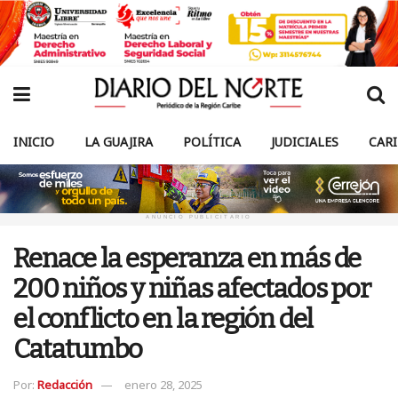
INICIO
LA GUAJIRA
POLÍTICA
JUDICIALES
CAR
ANUNCIO PUBLICITARIO
Renace la esperanza en más de
200 niños y niñas afectados por
el conflicto en la región del
Catatumbo
Por:
Redacción
enero 28, 2025