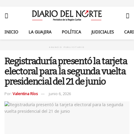
INICIO
LA GUAJIRA
POLÍTICA
JUDICIALES
CAR
ANUNCIO PUBLICITARIO
Registraduría presentó la tarjeta
electoral para la segunda vuelta
presidencial del 21 de junio
Por:
Valentina Ríos
junio 6, 2026