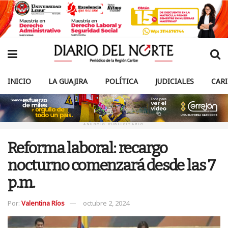
INICIO
LA GUAJIRA
POLÍTICA
JUDICIALES
CAR
ANUNCIO PUBLICITARIO
Reforma laboral: recargo
nocturno comenzará desde las 7
p.m.
Por:
Valentina Ríos
octubre 2, 2024