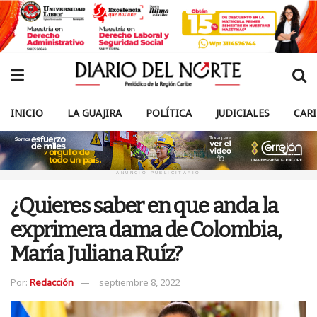
INICIO
LA GUAJIRA
POLÍTICA
JUDICIALES
CAR
ANUNCIO PUBLICITARIO
¿Quieres saber en que anda la
exprimera dama de Colombia,
María Juliana Ruíz?
Por:
Redacción
septiembre 8, 2022