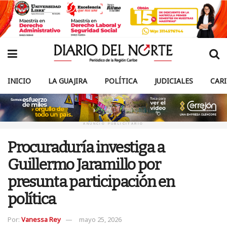
INICIO
LA GUAJIRA
POLÍTICA
JUDICIALES
CAR
ANUNCIO PUBLICITARIO
Procuraduría investiga a
Guillermo Jaramillo por
presunta participación en
política
Por:
Vanessa Rey
mayo 25, 2026