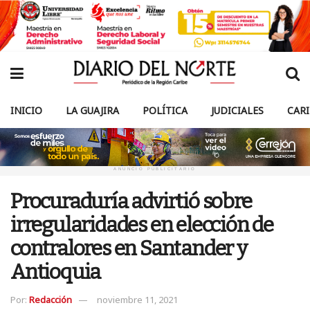
INICIO
LA GUAJIRA
POLÍTICA
JUDICIALES
CAR
ANUNCIO PUBLICITARIO
Procuraduría advirtió sobre
irregularidades en elección de
contralores en Santander y
Antioquia
Por:
Redacción
noviembre 11, 2021