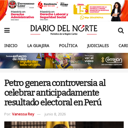
INICIO
LA GUAJIRA
POLÍTICA
JUDICIALES
CAR
ANUNCIO PUBLICITARIO
Petro genera controversia al
celebrar anticipadamente
resultado electoral en Perú
Por:
Vanessa Rey
junio 8, 2026