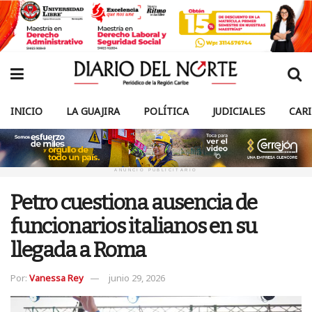
INICIO
LA GUAJIRA
POLÍTICA
JUDICIALES
CAR
ANUNCIO PUBLICITARIO
Petro cuestiona ausencia de
funcionarios italianos en su
llegada a Roma
Por:
Vanessa Rey
junio 29, 2026