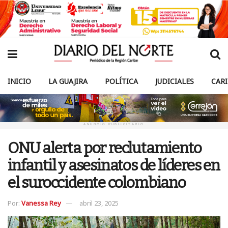
INICIO
LA GUAJIRA
POLÍTICA
JUDICIALES
CAR
ANUNCIO PUBLICITARIO
ONU alerta por reclutamiento
infantil y asesinatos de líderes en
el suroccidente colombiano
Por:
Vanessa Rey
abril 23, 2025