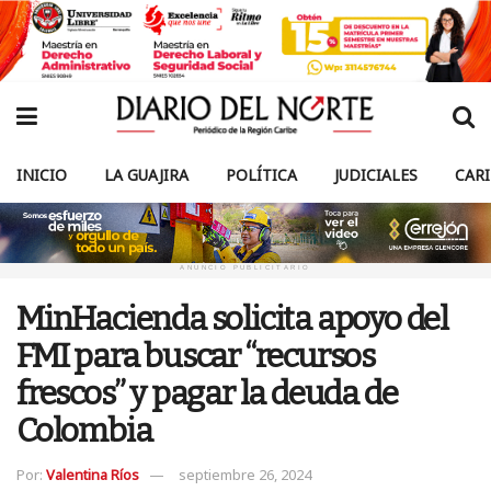
INICIO
LA GUAJIRA
POLÍTICA
JUDICIALES
CAR
ANUNCIO PUBLICITARIO
MinHacienda solicita apoyo del
FMI para buscar “recursos
frescos” y pagar la deuda de
Colombia
Por:
Valentina Ríos
septiembre 26, 2024