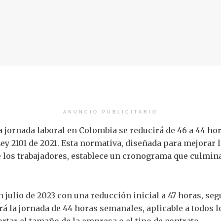
ANUNCIO PUBLICITARIO
, la jornada laboral en Colombia se reducirá de 46 a 44 h
y 2101 de 2021. Esta normativa, diseñada para mejorar l
 los trabajadores, establece un cronograma que culmina
 julio de 2023 con una reducción inicial a 47 horas, se
á la jornada de 44 horas semanales, aplicable a todos 
rtar el tamaño de la empresa o el tipo de contrato.