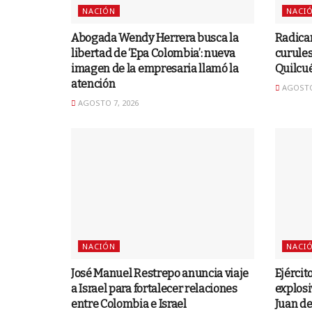
NACIÓN
NACI
Abogada Wendy Herrera busca la
Radica
libertad de ‘Epa Colombia’: nueva
curules
imagen de la empresaria llamó la
Quilcu
atención
AGOSTO 
AGOSTO 7, 2026
NACIÓN
NACI
José Manuel Restrepo anuncia viaje
Ejércit
a Israel para fortalecer relaciones
explosi
entre Colombia e Israel
Juan d