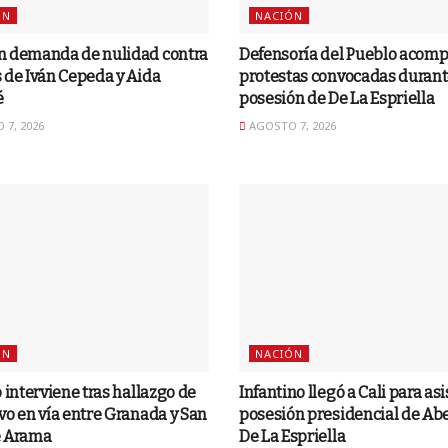
ÓN
NACIÓN
n demanda de nulidad contra
Defensoría del Pueblo acom
 de Iván Cepeda y Aida
protestas convocadas durant
é
posesión de De La Espriella
7, 2026
AGOSTO 7, 2026
ÓN
NACIÓN
o interviene tras hallazgo de
Infantino llegó a Cali para asis
vo en vía entre Granada y San
posesión presidencial de Ab
e Arama
De La Espriella