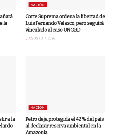
NACIÓN
pañará
Corte Suprema ordena la libertad de
e la
Luis Fernando Velasco, pero seguirá
vinculado al caso UNGRD
AGOSTO 7, 2026
NACIÓN
tir a la
Petro deja protegida el 42 % del país
elardo
al declarar reserva ambiental en la
Amazonía