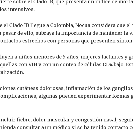
vierte sobre el Clado IB, que presenta un índice de mort
dos intensivos.
e el Clado IB llegue a Colombia, Nocua considera que el 
a pesar de ello, subraya la importancia de mantener la v
contactos estrechos con personas que presenten síntom
luyen a niños menores de 5 años, mujeres lactantes y g
uellas con VIH y con un conteo de células CD4 bajo. Es
alización.
ciones cutáneas dolorosas, inflamación de los ganglios 
complicaciones, algunas pueden experimentar formas g
incluir fiebre, dolor muscular y congestión nasal, seg
mienda consultar a un médico si se ha tenido contacto 