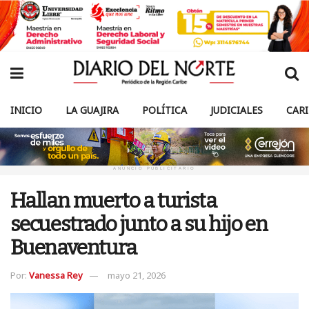
INICIO
LA GUAJIRA
POLÍTICA
JUDICIALES
CAR
ANUNCIO PUBLICITARIO
Hallan muerto a turista
secuestrado junto a su hijo en
Buenaventura
Por:
Vanessa Rey
mayo 21, 2026