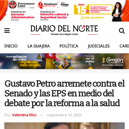
INICIO
LA GUAJIRA
POLÍTICA
JUDICIALES
CAR
ANUNCIO PUBLICITARIO
Gustavo Petro arremete contra el
Senado y las EPS en medio del
debate por la reforma a la salud
Por:
Valentina Ríos
septiembre 13, 2025