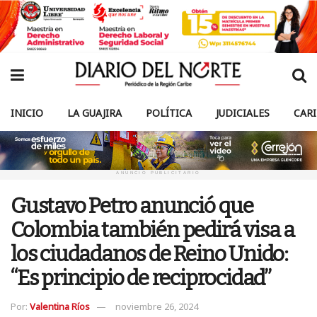
INICIO
LA GUAJIRA
POLÍTICA
JUDICIALES
CAR
ANUNCIO PUBLICITARIO
Gustavo Petro anunció que
Colombia también pedirá visa a
los ciudadanos de Reino Unido:
“Es principio de reciprocidad”
Por:
Valentina Ríos
noviembre 26, 2024