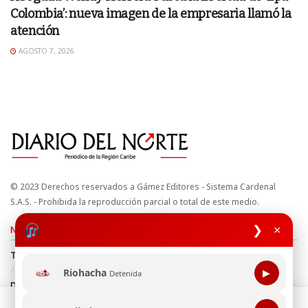
Colombia’: nueva imagen de la empresaria llamó la
atención
AGOSTO 7, 2026
© 2023 Derechos reservados a Gámez Editores - Sistema Cardenal
S.A.S. - Prohibida la reproducción parcial o total de este medio.
❯
×
Nuestros sitios
Términos y Condiciones
Derechos de Autor y Propiedad Intelectual
Política de uso de cookies
Política de Tratamiento de Datos
Riohacha
▶
Detenida
Directrices Editoriales
Esta página web usa cookie para mejorar tu experiencia de