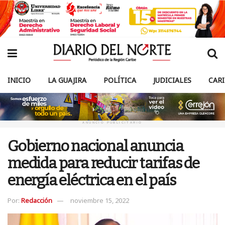
INICIO
LA GUAJIRA
POLÍTICA
JUDICIALES
CAR
ANUNCIO PUBLICITARIO
Gobierno nacional anuncia
medida para reducir tarifas de
energía eléctrica en el país
Por:
Redacción
noviembre 15, 2022