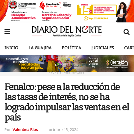
INICIO
LA GUAJIRA
POLÍTICA
JUDICIALES
CAR
ANUNCIO PUBLICITARIO
Fenalco: pese a la reducción de
las tasas de interés, no se ha
logrado impulsar las ventas en el
país
Por:
Valentina Ríos
octubre 15, 2024