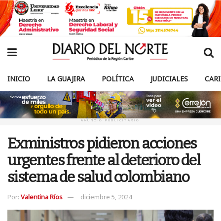
INICIO
LA GUAJIRA
POLÍTICA
JUDICIALES
CAR
ANUNCIO PUBLICITARIO
Exministros pidieron acciones
urgentes frente al deterioro del
sistema de salud colombiano
Por:
Valentina Ríos
diciembre 5, 2024