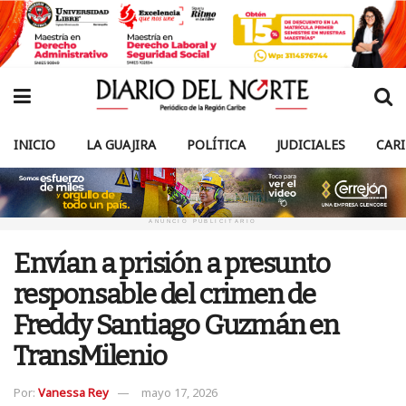
INICIO
LA GUAJIRA
POLÍTICA
JUDICIALES
CAR
ANUNCIO PUBLICITARIO
Envían a prisión a presunto
responsable del crimen de
Freddy Santiago Guzmán en
TransMilenio
Por:
Vanessa Rey
mayo 17, 2026