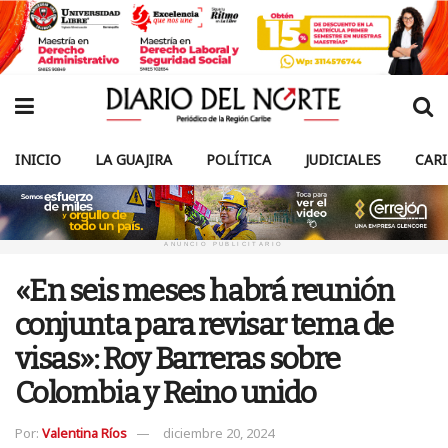
INICIO
LA GUAJIRA
POLÍTICA
JUDICIALES
CAR
ANUNCIO PUBLICITARIO
«En seis meses habrá reunión
conjunta para revisar tema de
visas»: Roy Barreras sobre
Colombia y Reino unido
Por:
Valentina Ríos
diciembre 20, 2024