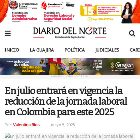
INICIO
LA GUAJIRA
POLÍTICA
JUDICIALES
CAR
ANUNCIO PUBLICITARIO
En julio entrará en vigencia la
reducción de la jornada laboral
en Colombia para este 2025
Por:
Valentina Ríos
mayo 5, 2025