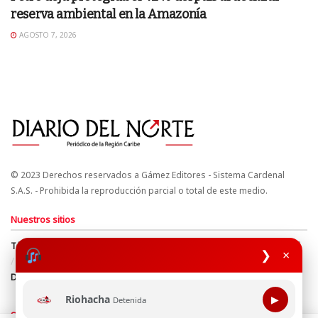
reserva ambiental en la Amazonía
AGOSTO 7, 2026
© 2023 Derechos reservados a Gámez Editores - Sistema Cardenal
S.A.S. - Prohibida la reproducción parcial o total de este medio.
Nuestros sitios
Términos y Condiciones
Derechos de Autor y Propiedad Intelectual
❯
×
Política de uso de cookies
Política de Tratamiento de Datos
Directrices Editoriales
Riohacha
▶
Detenida
Síguenos