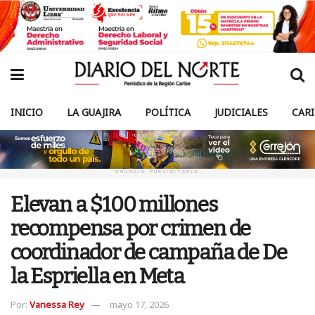
INICIO
LA GUAJIRA
POLÍTICA
JUDICIALES
CAR
ANUNCIO PUBLICITARIO
Elevan a $100 millones
recompensa por crimen de
coordinador de campaña de De
la Espriella en Meta
Por:
Vanessa Rey
mayo 17, 2026