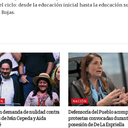
l ciclo: desde la educación inicial hasta la educación su
 Rojas.
ÓN
NACIÓN
n demanda de nulidad contra
Defensoría del Pueblo acom
 de Iván Cepeda y Aida
protestas convocadas durant
é
posesión de De La Espriella