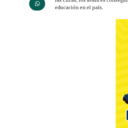
las cifras, los avances consegui
educación en el país.