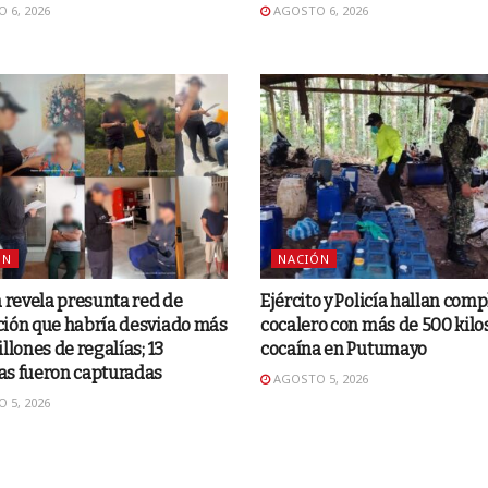
 6, 2026
AGOSTO 6, 2026
ÓN
NACIÓN
a revela presunta red de
Ejército y Policía hallan comp
ción que habría desviado más
cocalero con más de 500 kilo
illones de regalías; 13
cocaína en Putumayo
as fueron capturadas
AGOSTO 5, 2026
 5, 2026