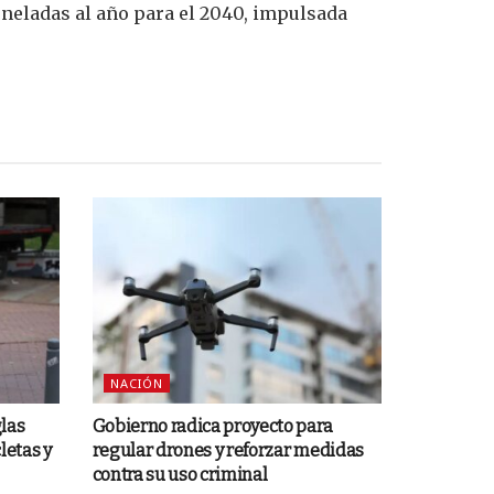
oneladas al año para el 2040, impulsada
NACIÓN
las
Gobierno radica proyecto para
letas y
regular drones y reforzar medidas
contra su uso criminal