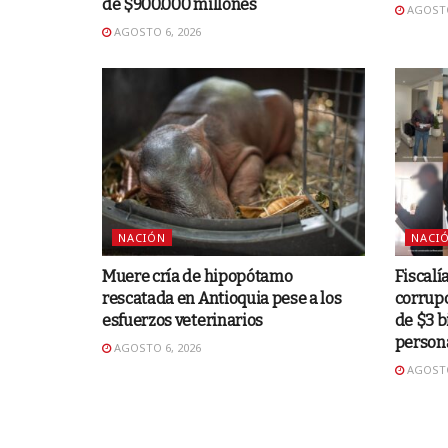
de $900.000 millones
AGOSTO
AGOSTO 6, 2026
NACIÓN
NACI
Muere cría de hipopótamo
Fiscalí
rescatada en Antioquia pese a los
corrup
esfuerzos veterinarios
de $3 b
person
AGOSTO 6, 2026
AGOSTO