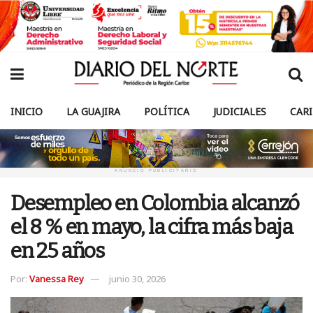
INICIO
LA GUAJIRA
POLÍTICA
JUDICIALES
CAR
ANUNCIO PUBLICITARIO
Desempleo en Colombia alcanzó
el 8 % en mayo, la cifra más baja
en 25 años
Por:
Vanessa Rey
junio 30, 2026