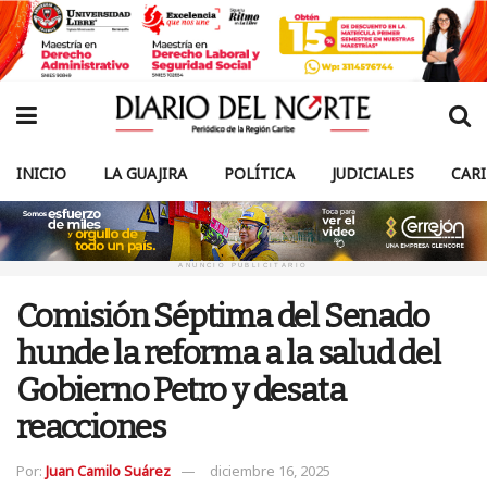
INICIO
LA GUAJIRA
POLÍTICA
JUDICIALES
CAR
ANUNCIO PUBLICITARIO
Comisión Séptima del Senado
hunde la reforma a la salud del
Gobierno Petro y desata
reacciones
Por:
Juan Camilo Suárez
diciembre 16, 2025