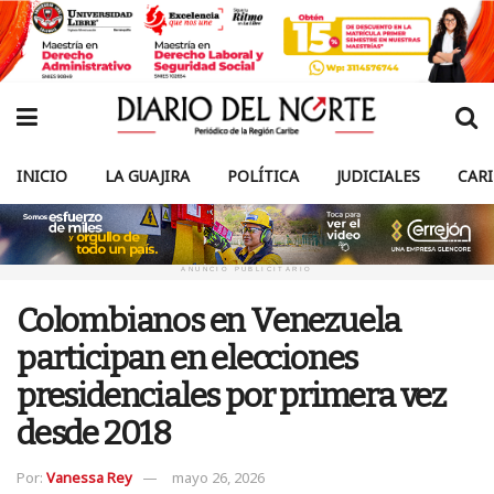
INICIO
LA GUAJIRA
POLÍTICA
JUDICIALES
CAR
ANUNCIO PUBLICITARIO
Colombianos en Venezuela
participan en elecciones
presidenciales por primera vez
desde 2018
Por:
Vanessa Rey
mayo 26, 2026