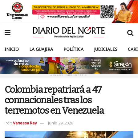
INICIO
LA GUAJIRA
POLÍTICA
JUDICIALES
CAR
ANUNCIO PUBLICITARIO
Colombia repatriará a 47
connacionales tras los
terremotos en Venezuela
Por:
Vanessa Rey
junio 29, 2026