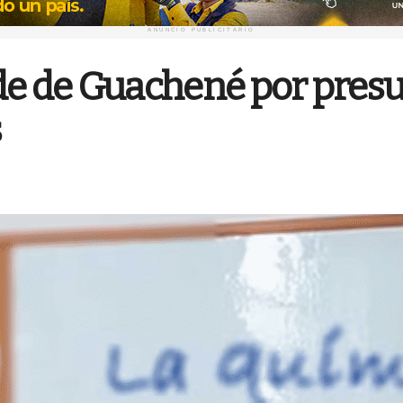
ANUNCIO PUBLICITARIO
de de Guachené por pres
s