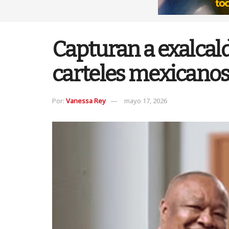
Capturan a exalcal
carteles mexicano
Por:
Vanessa Rey
mayo 17, 2026