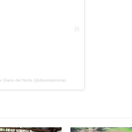
 Diario del Norte (@diariodelnorte)