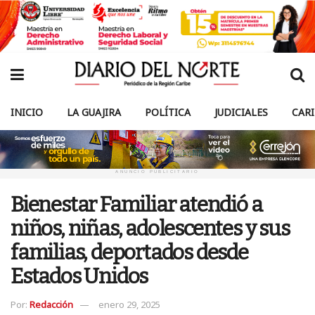
INICIO
LA GUAJIRA
POLÍTICA
JUDICIALES
CAR
ANUNCIO PUBLICITARIO
Bienestar Familiar atendió a
niños, niñas, adolescentes y sus
familias, deportados desde
Estados Unidos
Por:
Redacción
enero 29, 2025