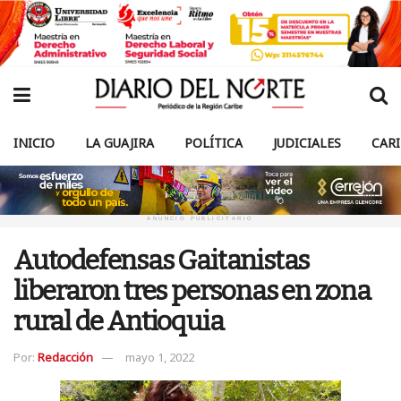
INICIO
LA GUAJIRA
POLÍTICA
JUDICIALES
CAR
ANUNCIO PUBLICITARIO
Autodefensas Gaitanistas
liberaron tres personas en zona
rural de Antioquia
Por:
Redacción
mayo 1, 2022