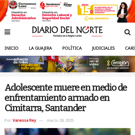
INICIO
LA GUAJIRA
POLÍTICA
JUDICIALES
CAR
ANUNCIO PUBLICITARIO
Adolescente muere en medio de
enfrentamiento armado en
Cimitarra, Santander
Por:
Vanessa Rey
marzo 28, 2025