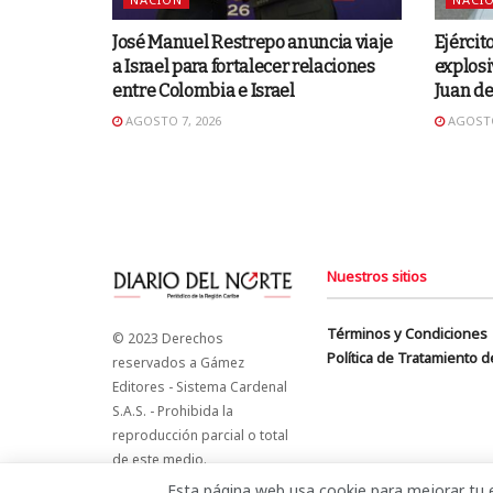
José Manuel Restrepo anuncia viaje
Ejércit
a Israel para fortalecer relaciones
explosi
entre Colombia e Israel
Juan d
AGOSTO 7, 2026
AGOSTO
Nuestros sitios
Términos y Condiciones
© 2023 Derechos
Política de Tratamiento 
reservados a Gámez
Editores - Sistema Cardenal
S.A.S. - Prohibida la
reproducción parcial o total
de este medio.
Esta página web usa cookie para mejorar tu e