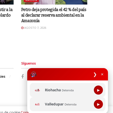
tir a la
Petro deja protegida el 42 % del país
elardo
al declarar reserva ambiental en la
Amazonía
AGOSTO 7, 2026
Síguenos
❯
×
kies
Riohacha
▶
Detenida
Valledupar
▶
Detenida
so de cookie.
Consultala aquí
¡Aceptar!