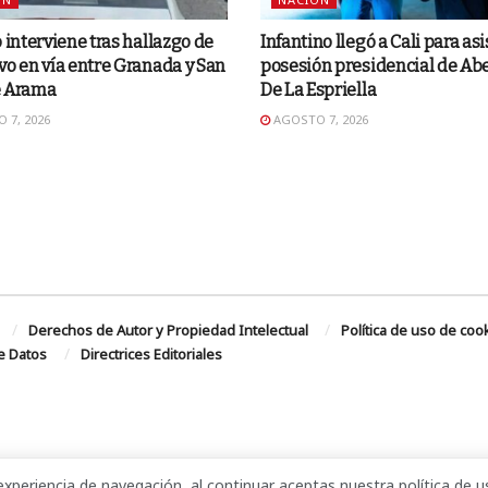
o interviene tras hallazgo de
Infantino llegó a Cali para asis
vo en vía entre Granada y San
posesión presidencial de Ab
e Arama
De La Espriella
 7, 2026
AGOSTO 7, 2026
Derechos de Autor y Propiedad Intelectual
Política de uso de coo
de Datos
Directrices Editoriales
xperiencia de navegación, al continuar aceptas nuestra política de u