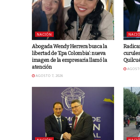
NACIÓN
NACI
Abogada Wendy Herrera busca la
Radica
libertad de ‘Epa Colombia’: nueva
curules
imagen de la empresaria llamó la
Quilcu
atención
AGOSTO
AGOSTO 7, 2026
NACIÓN
NACI