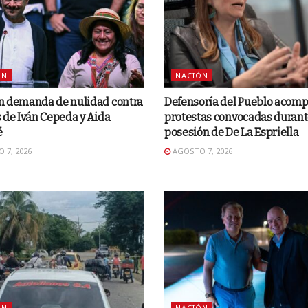
ÓN
NACIÓN
n demanda de nulidad contra
Defensoría del Pueblo acom
 de Iván Cepeda y Aida
protestas convocadas durant
é
posesión de De La Espriella
 7, 2026
AGOSTO 7, 2026
ÓN
NACIÓN