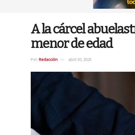
A la cárcel abuela
menor de edad
Por:
Redacción
abril 30, 2025