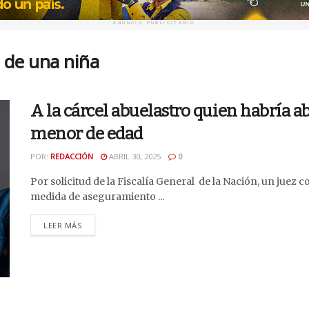
ANUNCIO PUBLICITARIO
 de una niña
A la cárcel abuelastro quien habría 
menor de edad
POR:
REDACCIÓN
ABRIL 30, 2025
0
Por solicitud de la Fiscalía General de la Nación, un juez
medida de aseguramiento ...
DETAILS
LEER MÁS