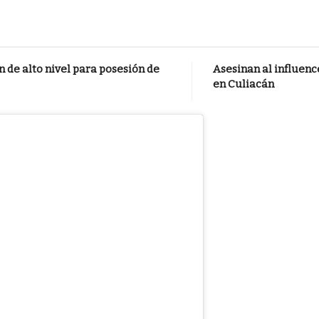
 de alto nivel para posesión de
Asesinan al influen
en Culiacán