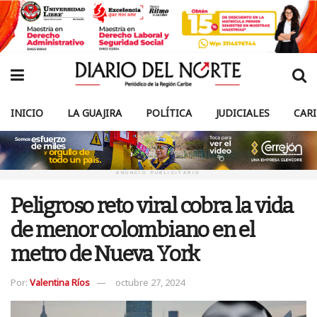
INICIO
LA GUAJIRA
POLÍTICA
JUDICIALES
CAR
ANUNCIO PUBLICITARIO
Peligroso reto viral cobra la vida
de menor colombiano en el
metro de Nueva York
Por:
Valentina Ríos
octubre 27, 2024