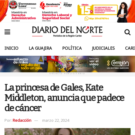
INICIO
LA GUAJIRA
POLÍTICA
JUDICIALES
CAR
ANUNCIO PUBLICITARIO
La princesa de Gales, Kate
Middleton, anuncia que padece
de cáncer
Por:
Redacción
marzo 22, 2024