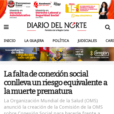
INICIO
LA GUAJIRA
POLÍTICA
JUDICIALES
CAR
ANUNCIO PUBLICITARIO
La falta de conexión social
conlleva un riesgo equivalente a
la muerte prematura
La Organización Mundial de la Salud (OMS)
anunció la creación de la Comisión de la OMS
sobre Conexión Social para hacerle frente a