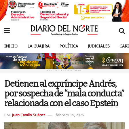
INICIO
LA GUAJIRA
POLÍTICA
JUDICIALES
CAR
ANUNCIO PUBLICITARIO
Detienen al expríncipe Andrés,
por sospecha de “mala conducta”
relacionada con el caso Epstein
Por:
Juan Camilo Suárez
febrero 19, 2026