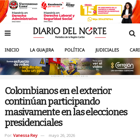
INICIO
LA GUAJIRA
POLÍTICA
JUDICIALES
CAR
ANUNCIO PUBLICITARIO
Colombianos en el exterior
continúan participando
masivamente en las elecciones
presidenciales
Por:
Vanessa Rey
mayo 26, 2026