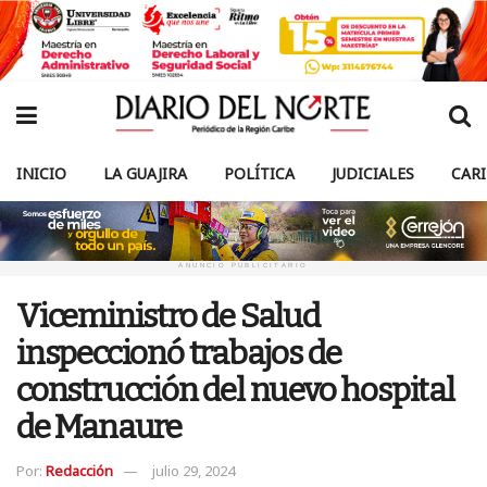
INICIO
LA GUAJIRA
POLÍTICA
JUDICIALES
CAR
ANUNCIO PUBLICITARIO
Viceministro de Salud
inspeccionó trabajos de
construcción del nuevo hospital
de Manaure
Por:
Redacción
julio 29, 2024