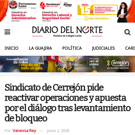
INICIO
LA GUAJIRA
POLÍTICA
JUDICIALES
CAR
ANUNCIO PUBLICITARIO
Sindicato de Cerrejón pide
reactivar operaciones y apuesta
por el diálogo tras levantamiento
de bloqueo
Por:
Vanessa Rey
junio 2, 2026