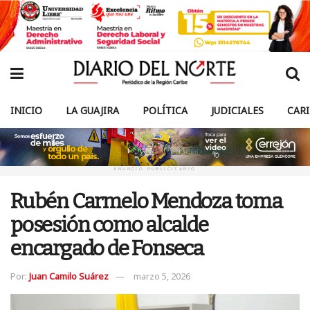
INICIO
LA GUAJIRA
POLÍTICA
JUDICIALES
CAR
ANUNCIO PUBLICITARIO
Rubén Carmelo Mendoza toma
posesión como alcalde
encargado de Fonseca
Por:
Juan Camilo Suárez
marzo 5, 2026