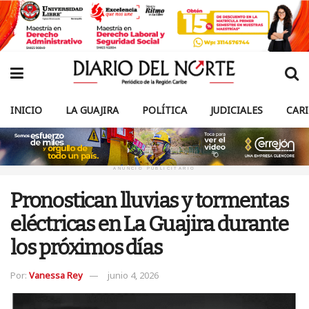
INICIO
LA GUAJIRA
POLÍTICA
JUDICIALES
CAR
ANUNCIO PUBLICITARIO
Pronostican lluvias y tormentas
eléctricas en La Guajira durante
los próximos días
Por:
Vanessa Rey
junio 4, 2026