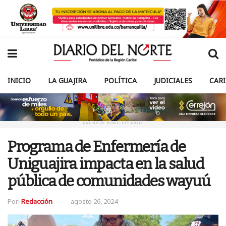
INICIO
LA GUAJIRA
POLÍTICA
JUDICIALES
CAR
ANUNCIO PUBLICITARIO
Programa de Enfermería de
Uniguajira impacta en la salud
pública de comunidades wayuú
Por:
Redacción
agosto 26, 2024