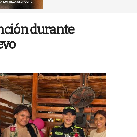
nción durante
evo