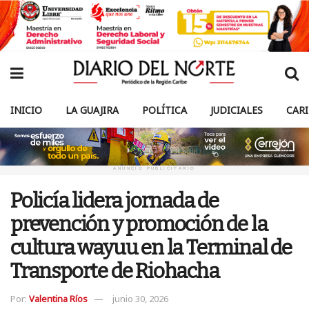
INICIO
LA GUAJIRA
POLÍTICA
JUDICIALES
CAR
ANUNCIO PUBLICITARIO
Policía lidera jornada de
prevención y promoción de la
cultura wayuu en la Terminal de
Transporte de Riohacha
Por:
Valentina Ríos
junio 30, 2026