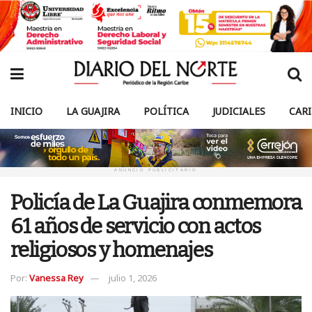
INICIO
LA GUAJIRA
POLÍTICA
JUDICIALES
CAR
ANUNCIO PUBLICITARIO
Policía de La Guajira conmemora
61 años de servicio con actos
religiosos y homenajes
Por:
Vanessa Rey
julio 1, 2026