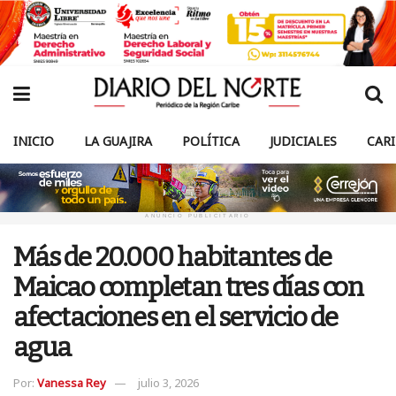
INICIO
LA GUAJIRA
POLÍTICA
JUDICIALES
CAR
ANUNCIO PUBLICITARIO
Más de 20.000 habitantes de
Maicao completan tres días con
afectaciones en el servicio de
agua
Por:
Vanessa Rey
julio 3, 2026