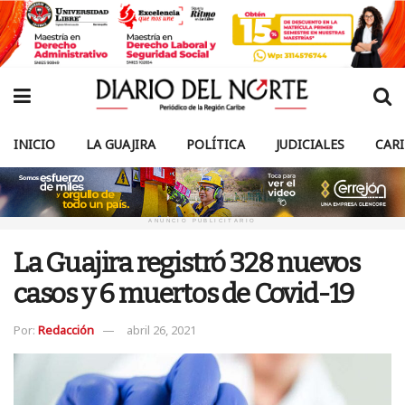
INICIO
LA GUAJIRA
POLÍTICA
JUDICIALES
CAR
ANUNCIO PUBLICITARIO
La Guajira registró 328 nuevos
casos y 6 muertos de Covid-19
Por:
Redacción
abril 26, 2021