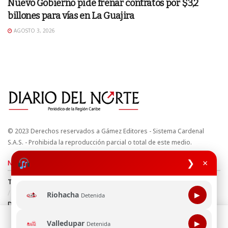
Nuevo Gobierno pide frenar contratos por $3,2
billones para vías en La Guajira
AGOSTO 3, 2026
© 2023 Derechos reservados a Gámez Editores - Sistema Cardenal
S.A.S. - Prohibida la reproducción parcial o total de este medio.
❯
×
Nuestros sitios
Términos y Condiciones
Derechos de Autor y Propiedad Intelectual
Política de uso de cookies
Política de Tratamiento de Datos
Riohacha
▶
Detenida
Directrices Editoriales
Esta página web usa cookie para mejorar tu experiencia de
Valledupar
▶
Detenida
navegación, al continuar aceptas nuestra política de uso de